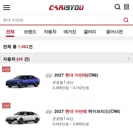
전체
브랜드
자동차
매거진
갤러리
용어사전
전체 총
1,062
건
자동차 (
45
건
)
시판
2027
현대
아반떼
(CN8)
준중형
세단
2,398만원 ~ 3,152만원
시판
2027
현대
아반떼
하이브리드(CN8)
준중형
세단
3,042만원 ~ 3,699만원