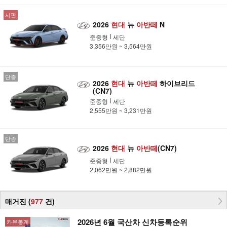
시판
2026
현대
뉴
아반떼
N
준중형
세단
3,356만원 ~ 3,564만원
단종
2026
현대
뉴
아반떼
하이브리드
(CN7)
준중형
세단
2,555만원 ~ 3,231만원
단종
2026
현대
뉴
아반떼
(CN7)
준중형
세단
2,062만원 ~ 2,882만원
매거진 (
977
건
)
2026년 6월 국산차 신차등록순위
카유통계