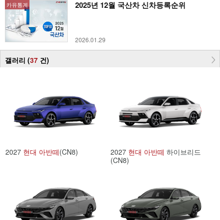
2025년 12월 국산차 신차등록순위
카유통계
2026.01.29
갤러리 (
37
건
)
2027
현대
아반떼
(CN8)
2027
현대
아반떼
하이브리드
(CN8)