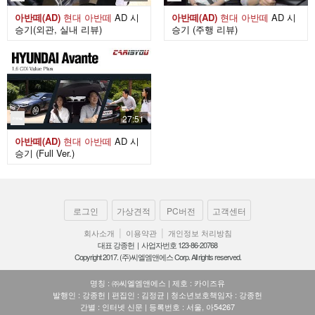
아반떼(AD)
현대
아반떼
AD 시
아반떼(AD)
현대
아반떼
AD 시
승기(외관, 실내 리뷰)
승기 (주행 리뷰)
27:51
아반떼(AD)
현대
아반떼
AD 시
승기 (Full Ver.)
로그인
가상견적
PC버전
고객센터
|
|
회사소개
이용약관
개인정보 처리방침
대표 강종헌 | 사업자번호 123-86-20768
Copyright 2017. (주)씨엘엠앤에스 Corp. All rights reserved.
명칭 : ㈜씨엘엠앤에스 | 제호 : 카이즈유
발행인 : 강종헌 | 편집인 : 김정균 | 청소년보호책임자 : 강종헌
간별 : 인터넷 신문 | 등록번호 : 서울, 아54267