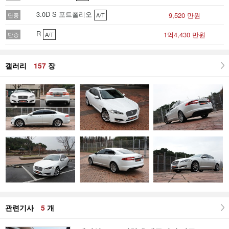
3.0D S 포트폴리오
9,520 만원
단종
A/T
R
1억4,430 만원
단종
A/T
갤러리
157
장
관련기사
5
개