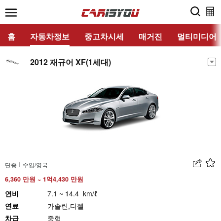
홈
자동차정보
중고차시세
매거진
멀티미디어
2012 재규어 XF(1세대)
단종
수입/영국
6,360 만원 ~ 1억4,430 만원
연비
7.1 ~ 14.4 km/ℓ
연료
가솔린,디젤
차급
중형