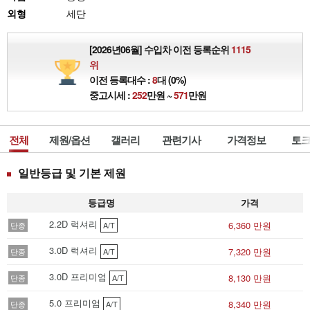
외형
세단
[2026년06월] 수입차 이전 등록순위
1115
위
이전 등록대수 :
8
대 (0%)
중고시세 :
252
만원 ~
571
만원
전체
제원/옵션
갤러리
관련기사
가격정보
토크
일반등급 및 기본 제원
등급명
가격
2.2D 럭셔리
6,360 만원
단종
A/T
3.0D 럭셔리
7,320 만원
단종
A/T
3.0D 프리미엄
8,130 만원
단종
A/T
5.0 프리미엄
8,340 만원
단종
A/T