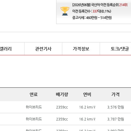
[2026년06월] 국산차 이전 등록순위
214위
이전 등록건수 :
337
대 (0.1%)
중고시세 : 460만원 ~ 514만원
갤러리
관련기사
가격정보
토크/댓글
연료
배기량
연비
가격
하이브리드
2359cc
16.2 km/ℓ
3,576 만원
하이브리드
2359cc
16.2 km/ℓ
3,787 만원