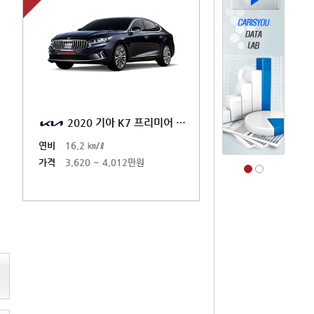
미어 하이브리드(YG)
2018 기아 뉴 K7 하이브리드(YG)
2020 기아 K7 프
연비
16.2 ㎞/ℓ
연비
16.2 ㎞/ℓ
012만원
가격
3,522 ~ 3,900만원
가격
3,620 ~ 4,