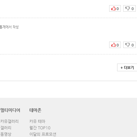
0
0
통계에서 작성
0
0
+ 더보기
멀티미디어
테마존
카유갤러리
카유 테마
갤러리
월간 TOP10
동영상
이달의 프로모션