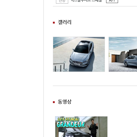
익스클루시브 스페셜
A/T
단종
갤러리
동영상