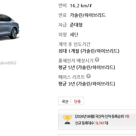
연비
16.2 km/ℓ
연료
가솔린/하이브리드
차급
준대형
외형
세단
계약 후 인도기간
최대 1개월 (가솔린/하이브리드)
2018 기아 뉴 K7 하이브리드(YG)
2020 기아 K7 프리
풀체인지 예정시기
ybrid(IG)
연비
16.2 ㎞/ℓ
연비
16.2 ㎞/ℓ
평균 5년 (가솔린/하이브리드)
가격
3,522 ~ 3,900만원
가격
3,620 ~ 4,
페이스 리프트
평균 3년 (가솔린/하이브리드)
국산
단종
[2026년 06월] 국산차 신차 등록순위
1위
신규 등록대수 :
9,741
대