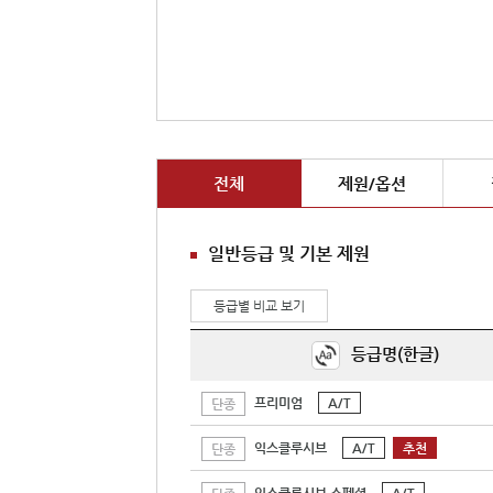
전체
제원/옵션
일반등급 및 기본 제원
등급별 비교 보기
등급명(한글)
프리미엄
A/T
단종
익스클루시브
A/T
추천
단종