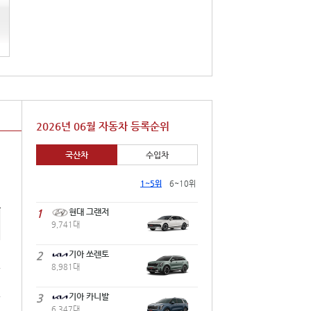
2026년 06월 자동차 등록순위
국산차
수입차
1~5위
6~10위
1
현대 그랜저
9,741대
2
기아 쏘렌토
8,981대
3
기아 카니발
6,347대