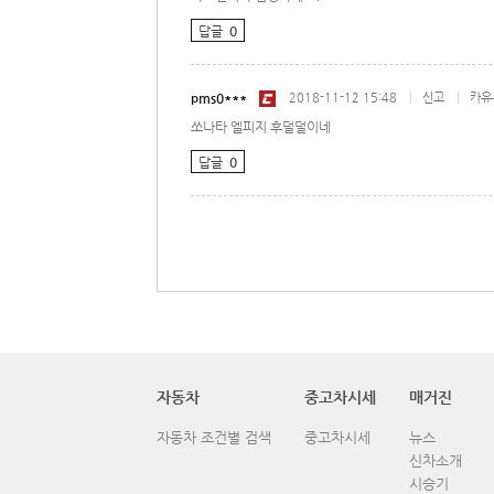
답글
0
pms0***
2018-11-12 15:48
|
|
신고
카유
쏘나타 엘피지 후덜덜이네
답글
0
자동차
중고차시세
매거진
자동차 조건별 검색
중고차시세
뉴스
신차소개
시승기