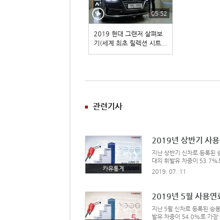
05:52
2019 현대 그랜저 살펴보
기(세계 최초 릴렉션 시트...
관련기사
2019년 상반기 사
지난 상반기 신차로 등록된 승
대의 휘발유 차종이 53.7%로
6,202대로 63.1%를 차
카유통계
2019. 07. 11
대수가 가장 많았고, 이어서 
렌토가 상위에 올랐다.하이
2019년 5월 사용
지난 5월 신차로 등록된 승용
발유 차종이 54.0%로 가장 