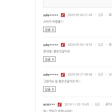
suhy*****
2020-05-04 21:49
|
|
신고
포
소비자 취향을?!
답글
0
suhy*****
2020-05-03 19:55
|
|
신고
포
준대형! 좋은것같아요
답글
0
suhy*****
2020-04-27 08:48
|
|
신고
신
그랜저는 참 좋은것같아요 딱 !
답글
0
acoz***
2019-11-29 19:45
|
|
신고
포커
와~ 연비가 엄청나네요!