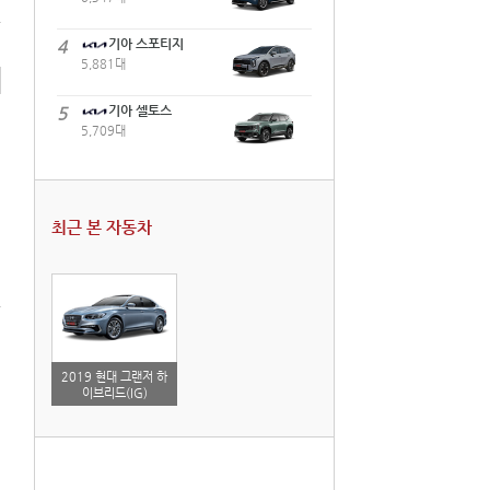
4
기아 스포티지
5,881대
5
기아 셀토스
5,709대
최근 본 자동차
2019 현대 그랜저 하
이브리드(IG)