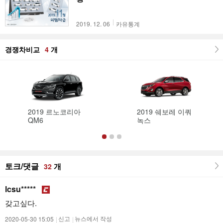
2019. 12. 06
카유통계
경쟁차비교
4
개
2019 르노코리아
2019 쉐보레 이쿼
QM6
녹스
토크/댓글
개
32
lcsu*****
갖고싶다.
2020-05-30 15:05
|
신고
|
뉴스에서 작성