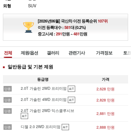
외형
SUV
[2026년06월] 국산차 이전 등록순위
107위
이전 등록대수 :
581
대 (0.2%)
중고시세 :
291
만원 ~
481
만원
전체
제원/옵션
갤러리
관련기사
가격정보
토크
일반등급 및 기본 제원
등급명
가격
2.0T 가솔린 2WD 프리미엄
2,628 만원
단종
A/T
2.0T 가솔린 4WD 프리미엄
2,828 만원
단종
A/T
2.0T 가솔린 2WD 익스클루시브
단종
2,881 만원
A/T
디젤 2.0 2WD 프리미엄
2,888 만원
단종
A/T