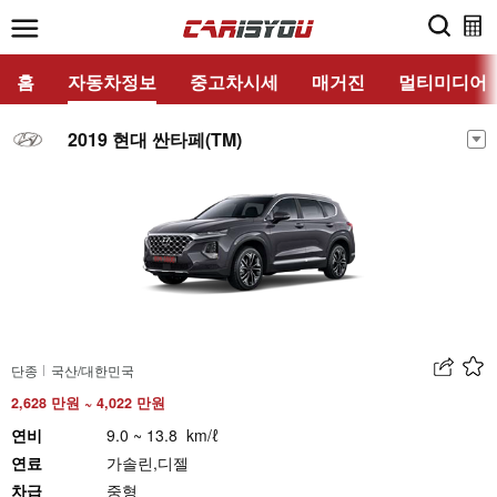
홈
자동차정보
중고차시세
매거진
멀티미디어
2019 현대 싼타페(TM)
단종
국산/대한민국
2,628 만원 ~ 4,022 만원
연비
9.0 ~ 13.8 km/ℓ
연료
가솔린,디젤
차급
중형