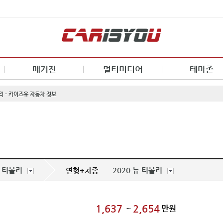
매거진
멀티미디어
테마존
볼리 - 카이즈유 자동차 정보
티볼리
2020 뉴 티볼리
연형+차종
리
1,637
2,654
~
만원