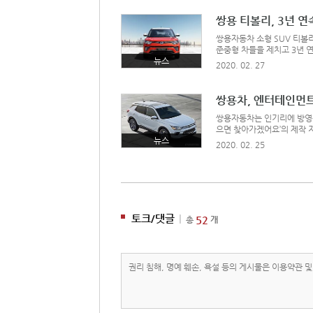
보이들의 화려한 브레
쌍용 티볼리, 3년 연
쌍용자동차 소형 SUV 티볼
준중형 차들을 제치고 3년 
혔다. 국토교통부 및 한국자
뉴스
2020. 02. 27
전자들에게 가장 많은 선택을
편의성으로 출시 직후
쌍용차, 엔터테인먼트
쌍용자동차는 인기리에 방영중
으면 찾아가겠어요’의 제작 
로 하는 JTBC의 월화드라
뉴스
2020. 02. 25
운영하는 은섭을 다시 만나게
이 연출
토크/댓글
|
52
총
개