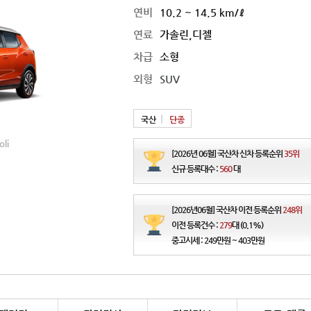
연비
10.2 ~ 14.5 km/ℓ
연료
가솔린,디젤
차급
소형
외형
SUV
국산
단종
2019 기아 스토닉
li
연비
12.6 ~ 16.7 ㎞/ℓ
[2026년 06월] 국산차 신차 등록순위
35위
가격
1,625 ~ 2,258만원
신규 등록대수 :
560
대
[2026년06월] 국산차 이전 등록순위
248위
이전 등록건수 :
279
대 (0.1%)
중고시세 : 249만원 ~ 403만원