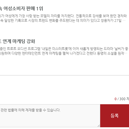
속 여성소비자 판매 1위
리가 여성에게 가장 사랑 받는 모델의 자리를 차지했다. 전통적으로 강세를 보여 왔던 경차와
연속 달성한 기록으로 시장의 트렌드 변화를 주도했다는 데 의미가 있다고 쌍용차가 27일 밝
동차산업협회 집계 자료에 따르면 티볼리는 2017년부터 지난 해까지 3년 연속으로 여성 운
 받은 모델 1위에 올랐다. 티볼리는 소형 SUV의 아름다움을 가장 잘 표현한 디자인과 운전
 연계 마케팅 강화
인 트로트 오디션 프로그램 ‘내일은 미스터트롯’에 이어 새롭게 방영되는 드라마 ‘날씨가 좋
지원하며 다양한 엔터테인먼트 연계 마케팅을 펼쳐 나가겠다고 전했다.동명의 소설을 원작으
마 날씨가 좋으면 찾아가겠어요는 서울 생활에 지쳐 고향 북현리로 내려간 해원이 독립 서점을
 되며 펼쳐지는 서정 멜로드라마다. 특히 드라마 ‘연애시대’로 깊은 인상을 남긴 한지승 감독
0
/ 300 
등록