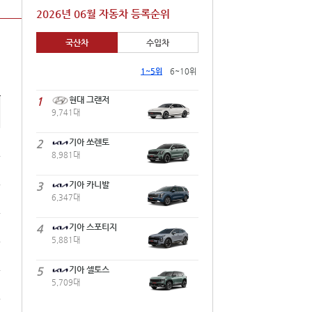
2026년 06월 자동차 등록순위
국산차
수입차
1~5위
6~10위
1
현대 그랜저
9,741대
2
기아 쏘렌토
8,981대
3
기아 카니발
6,347대
4
기아 스포티지
5,881대
5
기아 셀토스
5,709대