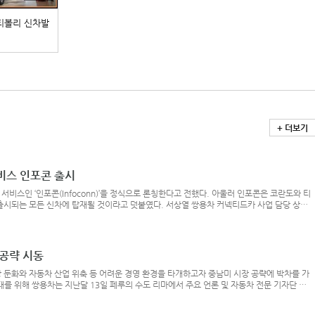
 티볼리 신차발
+ 더보기
비스 인포콘 출시
비스인 ‘인포콘(Infoconn)’을 정식으로 론칭한다고 전했다. 아울러 인포콘은 코란도와 티
출시되는 모든 신차에 탑재될 것이라고 덧붙였다. 서상열 쌍용차 커넥티드카 사업 담당 상무
온 인포콘 출시를 통해 스마트카 시장에서의 본격적인 첫 걸음을 내딛게 된 뜻깊은 순간”이라며
넘어 전기차와 자율주행차 등 모빌리티 패러다임의 변화를 향해 지속적인 혁신을 해 나갈
 공략 시동
 둔화와 자동차 산업 위축 등 어려운 경영 환경을 타개하고자 중남미 시장 공략에 박차를 가
대를 위해 쌍용차는 지난달 13일 페루의 수도 리마에서 주요 언론 및 자동차 전문 기자단 등
코란도 론칭 행사를 열었다. 론칭 행사는 보다 젊고 감각적으로 변신한 새로운 코란도의 이미
젊은이들 사이에서 핫 플레이스로 각광받고 있는 예술가들의 거리 바랑코에서 열렸으며, 비