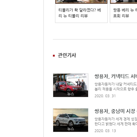
티볼리가 확 달라졌다? 베
쌍용 베리 뉴
리 뉴 티볼리 리뷰
표회 리뷰
관련기사
쌍용차, 커넥티드 서
쌍용자동차가 내달 커넥티드 서
볼리 적용을 시작으로 향후 
는 “오랜 시간동안 준비해 
뉴스
2020. 03. 31
“최고의 커넥티드 서비스를 
것”이라고
쌍용차, 중남미 시장
쌍용자동차가 세계 경제 성장
한다고 밝혔다.세계 판매 확
100여명을 초청한 가운데 
뉴스
2020. 03. 13
지를 극대화하기 위해 현지 