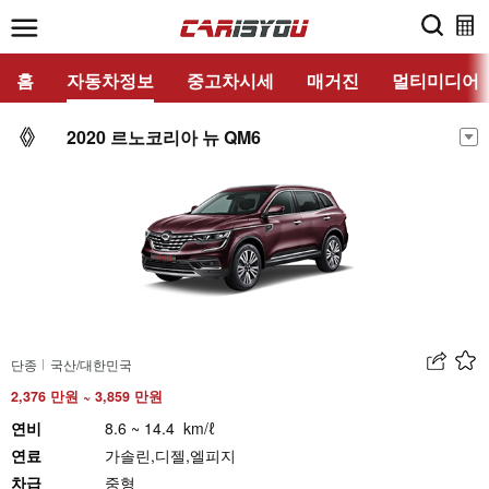
홈
자동차정보
중고차시세
매거진
멀티미디어
2020 르노코리아 뉴 QM6
단종
국산/대한민국
2,376 만원 ~ 3,859 만원
연비
8.6 ~ 14.4 km/ℓ
연료
가솔린,디젤,엘피지
차급
중형