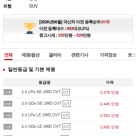
외형
SUV
[2026년06월] 국산차 이전 등록순위
81위
이전 등록대수 :
693
대 (0.2%)
중고시세 :
335
만원 ~
529
만원
전체
제원/옵션
갤러리
관련기사
가격정보
토크
일반등급 및 기본 제원
등급명
가격
2.0 LPe SE 2WD CVT
2,376 만원
단종
C/T
2.0 GDe SE 2WD CVT
2,445 만원
단종
C/T
2.0 LPe LE 2WD CVT
2,533 만원
단종
C/T
2.0 GDe LE 2WD CVT
2,602 만원
단종
C/T