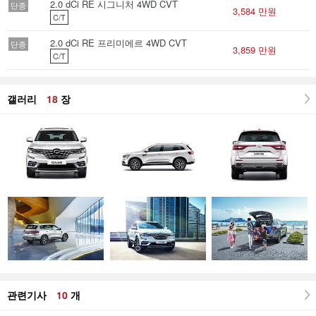
2.0 dCi RE 시그니처 4WD CVT
단종
3,584 만원
C/T
2.0 dCi RE 프리미에르 4WD CVT
단종
3,859 만원
C/T
갤러리
18
장
관련기사
10
개