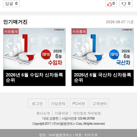
답글
0
0
0
인기매거진
2026-08-07 기준
카유통계
카유통계
2026년 6월 수입차 신차등록
2026년 6월 국산차 신차등록
순위
순위
로그인
가상견적
PC버전
고객센터
|
|
회사소개
이용약관
개인정보 처리방침
대표 강종헌 | 사업자번호 123-86-20768
Copyright 2017. (주)씨엘엠앤에스 Corp. All rights reserved.
명칭 : ㈜씨엘엠앤에스 | 제호 : 카이즈유