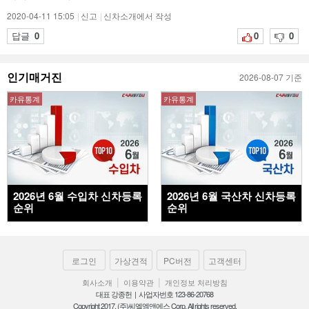
2020-04-11 15:05
|
신고
|
신차소개에서 작성
답글
0
0
0
인기매거진
2026-08-07 기준
카유통계
카유통계
2026년 6월 수입차 신차등록
2026년 6월 국산차 신차등록
순위
순위
로그인
가상견적
PC버전
고객센터
|
|
회사소개
이용약관
개인정보 처리방침
대표 강종헌 | 사업자번호 123-86-20768
Copyright 2017. (주)씨엘엠앤에스 Corp. All rights reserved.