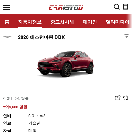
홈
자동차정보
중고차시세
매거진
멀티미디어
2020 애스턴마틴 DBX
단종
수입/영국
2억4,800 만원
연비
6.9 km/ℓ
연료
가솔린
차급
대형