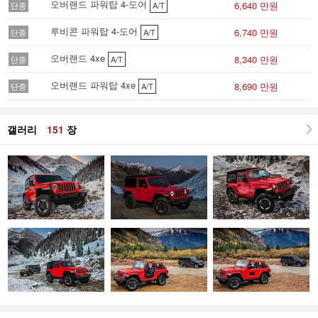
오버랜드 파워탑 4-도어
6,640 만원
단종
A/T
루비콘 파워탑 4-도어
6,740 만원
단종
A/T
오버랜드 4xe
8,340 만원
단종
A/T
오버랜드 파워탑 4xe
8,690 만원
단종
A/T
갤러리
151
장