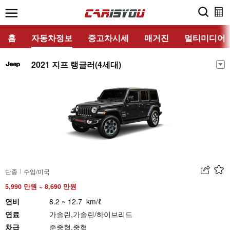
홈
자동차정보
중고차시세
매거진
멀티미디어
2021 지프 랭글러(4세대)
단종
수입/미국
5,990 만원 ~ 8,690 만원
연비
8.2 ~ 12.7 km/ℓ
연료
가솔린,가솔린/하이브리드
차급
준중형,중형