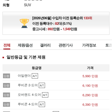
외형
SUV
[2026년06월] 수입차 이전 등록순위
133위
이전 등록대수 :
82
대 (0.1%)
중고시세 :
892
만원 ~
1,549
만원
전체
제원/옵션
갤러리
관련기사
가격정보
토크
일반등급 및 기본 제원
등급명
가격
아일랜더
5,990 만원
단종
A/T
루비콘 2-도어
6,190 만원
단종
A/T
오버랜드 4-도어
6,290 만원
단종
A/T
루비콘 4-도어
6,390 만원
단종
A/T