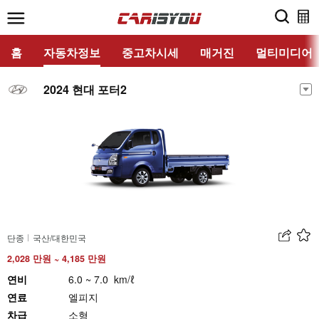
홈
자동차정보
중고차시세
매거진
멀티미디어
2024 현대 포터2
단종
국산/대한민국
2,028 만원 ~ 4,185 만원
연비
6.0 ~ 7.0 km/ℓ
연료
엘피지
차급
소형