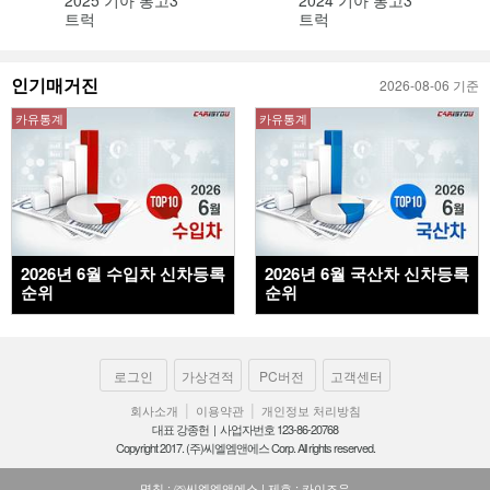
트럭
트럭
인기매거진
2026-08-06 기준
카유통계
카유통계
2026년 6월 수입차 신차등록
2026년 6월 국산차 신차등록
순위
순위
로그인
가상견적
PC버전
고객센터
|
|
회사소개
이용약관
개인정보 처리방침
대표 강종헌 | 사업자번호 123-86-20768
Copyright 2017. (주)씨엘엠앤에스 Corp. All rights reserved.
명칭 : ㈜씨엘엠앤에스 | 제호 : 카이즈유