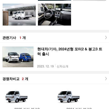
관련기사
1
개
현대차/기아, 2024년형 포터2 & 봉고3 트
럭 출시
2023. 12. 19
신차소개
경쟁차비교
2
개
2025 기아 봉고3
2024 기아 봉고3