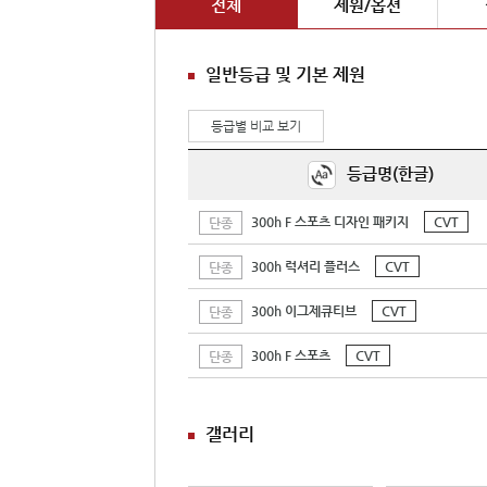
전체
제원/옵션
일반등급 및 기본 제원
등급별 비교 보기
등급명(한글)
300h F 스포츠 디자인 패키지
CVT
단종
300h 럭셔리 플러스
CVT
단종
300h 이그제큐티브
CVT
단종
300h F 스포츠
CVT
단종
갤러리