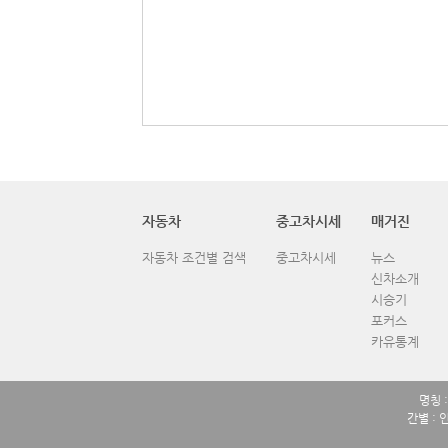
자동차
중고차시세
매거진
자동차 조건별 검색
중고차시세
뉴스
신차소개
시승기
포커스
카유통계
명칭 
간별 : 