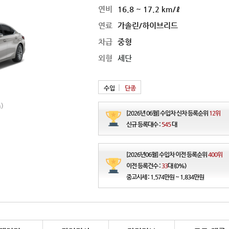
연비
16.8 ~ 17.2 km/ℓ
연료
가솔린/하이브리드
차급
중형
외형
세단
수입
단종
2024 토요타 크라운
2025 토요타 크라운
)
연비
11.0 ~ 17.2 ㎞/ℓ
연비
11.0 ~ 17.2 ㎞/ℓ
[2026년 06월] 수입차 신차 등록순위
12위
가격
5,810 ~ 6,640만원
가격
5,883 ~ 6,845만원
신규 등록대수 :
545
대
[2026년06월] 수입차 이전 등록순위
400위
이전 등록건수 :
33
대 (0%)
중고시세 : 1,574만원 ~ 1,834만원