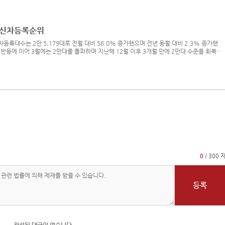
롯한 여러 차종의 물량을 해소하면서 전체적으로 2만대 수준은 유지될 수 있었다.* 카차
 클릭4월의 수입차 1위 차종은 오랜만에 왕좌에 오른 벤츠 E클래스다. 지난해 10월 이후 6
클래스는 그사
차 신차등록순위
신차등록대수는 2만 5,179대로 전월 대비 56.0% 증가했으며 전년 동월 대비 2.3% 증가했
 반등에 이어 3월에는 2만대를 돌파하며 지난해 12월 이후 3개월 만에 2만대 수준을 회복했
올해의 전기차 보조금 지급이 본격화되면서 테슬라 모델 Y의 물량이 대거 등록됐기 때문이며,
 전월보다 좋은 성적을 거둔 덕분에 시장이 활기를 띠었다.* 카차트 그래프 확인하기 > 이미
종
0
/ 300 
등록
작성된 댓글이 없습니다.