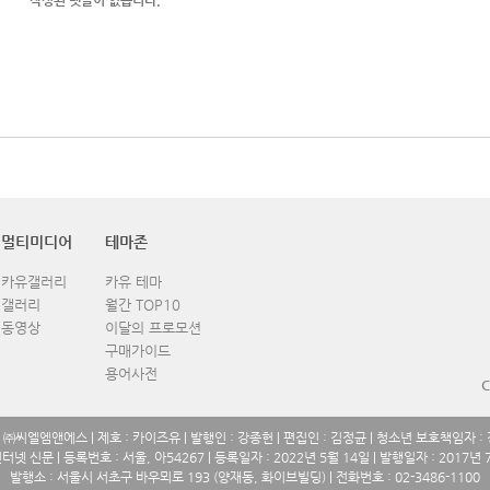
멀티미디어
테마존
카유갤러리
카유 테마
갤러리
월간 TOP10
동영상
이달의 프로모션
구매가이드
용어사전
C
: ㈜씨엘엠앤에스 | 제호 : 카이즈유 | 발행인 : 강종헌 | 편집인 : 김정균 | 청소년 보호책임자 :
인터넷 신문 | 등록번호 : 서울, 아54267 | 등록일자 : 2022년 5월 14일 | 발행일자 : 2017년 
발행소 : 서울시 서초구 바우뫼로 193 (양재동, 화이브빌딩) | 전화번호 : 02-3486-1100