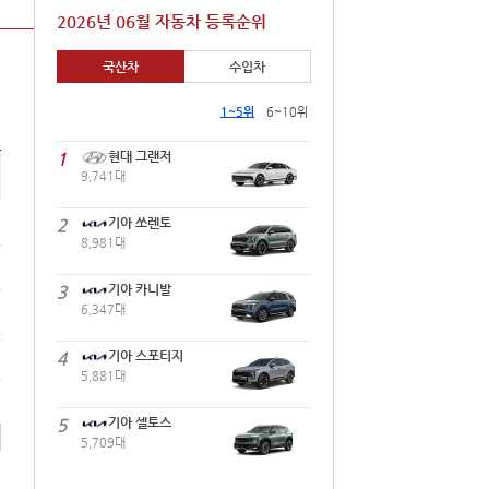
2026년 06월 자동차 등록순위
국산차
수입차
1~5위
6~10위
1
현대 그랜저
9,741대
2
기아 쏘렌토
8,981대
3
기아 카니발
6,347대
4
기아 스포티지
5,881대
5
기아 셀토스
5,709대