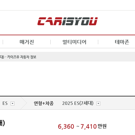
매거진
멀티미디어
테마존
세대) - 카이즈유 자동차 정보
ES
2025 ES(7세대)
연형+차종
대)
6,360
7,410
~
만원