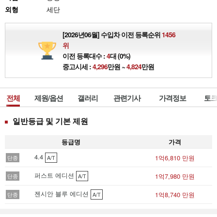
외형
세단
[2026년06월] 수입차 이전 등록순위
1456
위
이전 등록대수 :
4
대 (0%)
중고시세 :
4,296
만원 ~
4,824
만원
전체
제원/옵션
갤러리
관련기사
가격정보
토크
일반등급 및 기본 제원
등급명
가격
4.4
1억6,810 만원
단종
A/T
퍼스트 에디션
1억7,980 만원
단종
A/T
젠시안 블루 에디션
1억8,740 만원
단종
A/T