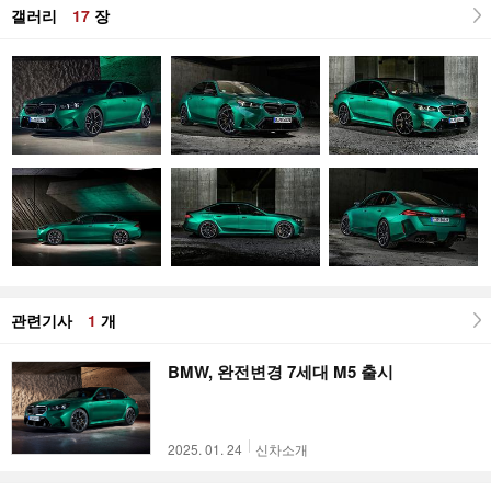
갤러리
17
장
관련기사
1
개
BMW, 완전변경 7세대 M5 출시
2025. 01. 24
신차소개