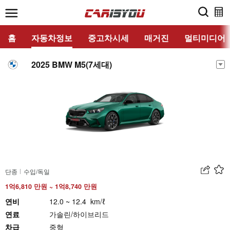
홈
자동차정보
중고차시세
매거진
멀티미디어
2025 BMW M5(7세대)
단종
수입/독일
1억6,810 만원 ~ 1억8,740 만원
연비
12.0 ~ 12.4 km/ℓ
연료
가솔린/하이브리드
차급
중형