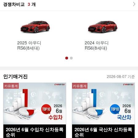
경쟁차비교
3
개
2025 아우디
2024 아우디
RS6(8세대)
RS6(8세대)
인기매거진
2026-08-07 기준
카유통계
카유통계
2026년 6월 수입차 신차등록
2026년 6월 국산차 신차등록
순위
순위