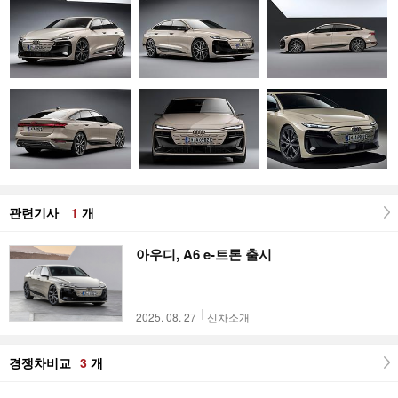
관련기사
1
개
아우디, A6 e-트론 출시
2025. 08. 27
신차소개
경쟁차비교
3
개