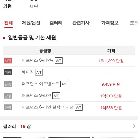
외형
세단
전체
제원/옵션
갤러리
관련기사
가격정보
토크
일반등급 및 기본 제원
등급명
가격
퍼포먼스 S-라인+
1억1,390 만원
시판
A/T
베이직
-
미정
A/T
퍼포먼스 어드밴스드
9,459 만원
단종
A/T
퍼포먼스 S-라인
1억210 만원
단종
A/T
퍼포먼스 S-라인 블랙 에디션
1억586 만원
단종
A/T
갤러리
16
장