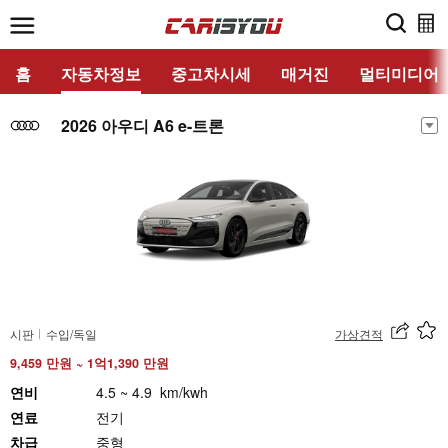
홈
자동차정보
중고차시세
매거진
멀티미디어
2026 아우디 A6 e-트론
시판
수입/독일
가상견적
9,459 만원 ~ 1억1,390 만원
연비
4.5 ~ 4.9 km/kwh
연료
전기
차급
중형