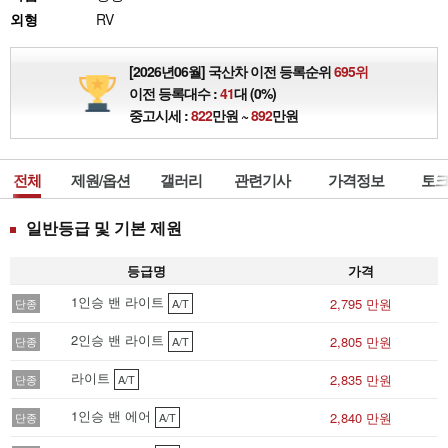
외형
RV
[2026년06월] 국산차 이전 등록순위
695위
이전 등록대수 :
41
대 (0%)
중고시세 :
822
만원 ~
892
만원
전체
제원/옵션
갤러리
관련기사
가격정보
토크
일반등급 및 기본 제원
등급명
가격
1인승 밴 라이트
2,795 만원
단종
A/T
2인승 밴 라이트
2,805 만원
단종
A/T
라이트
2,835 만원
단종
A/T
1인승 밴 에어
2,840 만원
단종
A/T