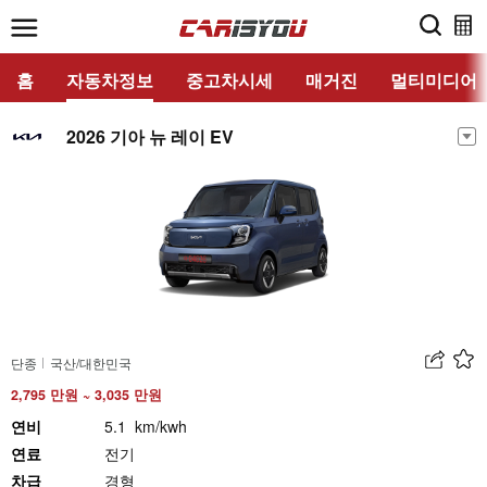
홈
자동차정보
중고차시세
매거진
멀티미디어
2026 기아 뉴 레이 EV
단종
국산/대한민국
2,795 만원 ~ 3,035 만원
연비
5.1 km/kwh
연료
전기
차급
경형