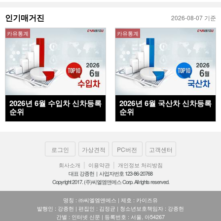
인기매거진
2026-08-07 기준
카유통계
카유통계
2026년 6월 수입차 신차등록
2026년 6월 국산차 신차등록
순위
순위
로그인
가상견적
PC버전
고객센터
|
|
회사소개
이용약관
개인정보 처리방침
대표 강종헌 | 사업자번호 123-86-20768
Copyright 2017. (주)씨엘엠앤에스 Corp. All rights reserved.
명칭 : ㈜씨엘엠앤에스 | 제호 : 카이즈유
발행인 : 강종헌 | 편집인 : 김정균 | 청소년보호책임자 : 강종헌
간별 : 인터넷 신문 | 등록번호 : 서울, 아54267