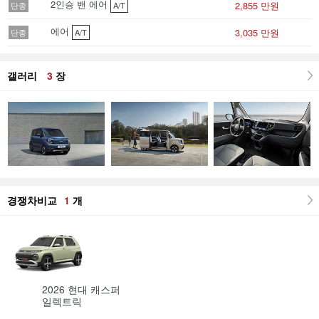
2인승 밴 에어
2,855 만원
단종
A/T
에어
3,035 만원
단종
A/T
갤러리
3
장
경쟁차비교
1
개
2026 현대 캐스퍼
일렉트릭