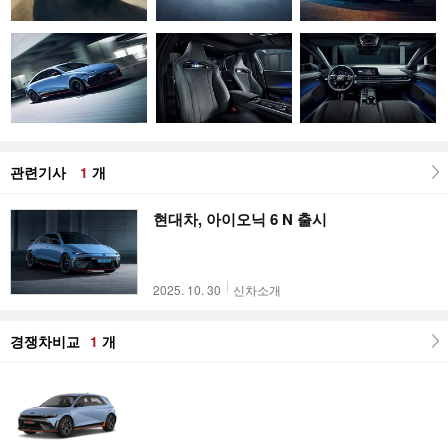
관련기사
1
개
현대차, 아이오닉 6 N 출시
2025. 10. 30
신차소개
경쟁차비교
1
개