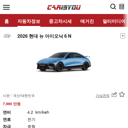
홈
자동차정보
중고차시세
매거진
멀티미디어
2026 현대 뉴 아이오닉 6 N
시판
국산/대한민국
가상견적
7,990 만원
연비
4.2 km/kwh
연료
전기
차급
중형