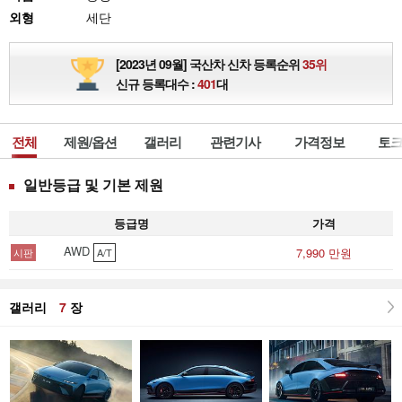
외형
세단
[2023년 09월] 국산차 신차 등록순위
35위
신규 등록대수 :
401
대
전체
제원/옵션
갤러리
관련기사
가격정보
토크
일반등급 및 기본 제원
등급명
가격
AWD
7,990 만원
시판
A/T
갤러리
7
장