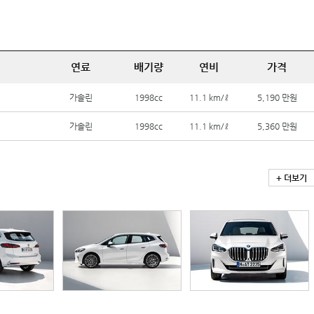
연료
배기량
연비
가격
가솔린
1998cc
11.1 km/ℓ
5,190 만원
가솔린
1998cc
11.1 km/ℓ
5,360 만원
+ 더보기