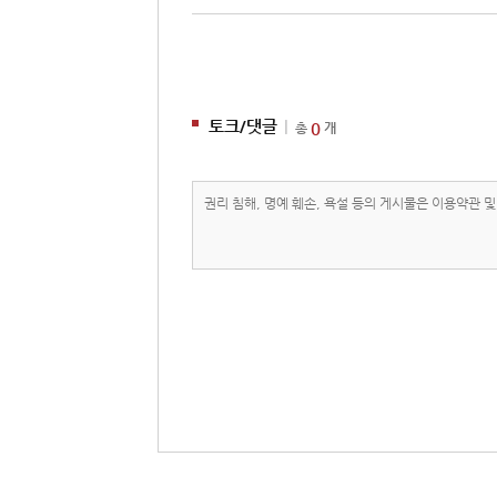
토크/댓글
|
0
총
개