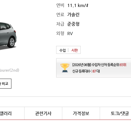
연비
11.1 km/ℓ
연료
가솔린
차급
준중형
외형
RV
수입
시판
[2026년 06월] 수입차 신차 등록순위
65위
ourer(2nd)
신규 등록대수 :
87
대
 비교
갤러리
관련기사
가격정보
토크/댓글