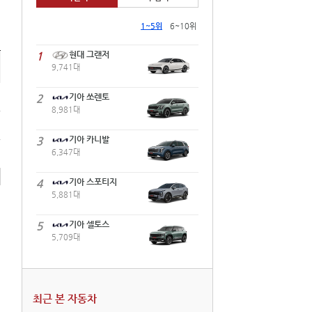
1~5위
6~10위
1
현대 그랜저
9,741대
2
기아 쏘렌토
8,981대
3
기아 카니발
6,347대
4
기아 스포티지
5,881대
5
기아 셀토스
5,709대
최근 본 자동차