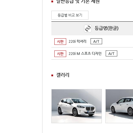
일반등급 및 기본 제원
등급별 비교 보기
등급명(한글)
220i 럭셔리
A/T
시판
220i M 스포츠 디자인
A/T
시판
갤러리