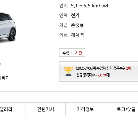
연비
5.1 ~ 5.5 km/kwh
연료
전기
차급
준중형
외형
해치백
수입
시판
2026 현대 캐스퍼 
n
연비
5.1 ~ 5.8 ㎞/ℓ
[2026년 06월] 수입차 신차 등록순위
2위
가격
2,787 ~ 3,457만원
신규 등록대수 :
2,828
대
 비교
갤러리
관련기사
가격정보
토크/댓글