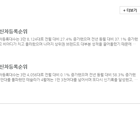
+ 더보기
차 신차등록순위
차등록대수는 3만 8,124대로 전월 대비 27.4% 증가했으며 전년 동월 대비 37.1% 증가했
고 비야디가 치고 올라왔으며 나머지 상위권 브랜드도 대부분 성적을 끌어올렸기 때문에 가
다.* 카차트 그래프 확인하기 > 이미지 클릭6월의 수입차 1위 차종은 테슬라 모델 Y다. 전
위에서도 쏘렌토를 제치고 1위에 올랐던 모델 Y는 이번에도 그랜저에 이어 2위에 오르는 엄
6월의 수
차 신차등록순위
신차등록대수는 3만 4,056대로 전월 대비 0.1% 증가했으며 전년 동월 대비 58.3% 증가했
 1만대를 돌파했던 테슬라가 4월에는 1만 3천여대를 넘어서며 또다시 신기록을 달성했고, 한
중 4대에 육박하는 압도적인 성적으로 수입차 시장을 견인했다.* 카차트 그래프 확인하기 >
 차종은 테슬라 모델 Y다. 월 신차등록대수 1만대 고지를 점령한 모델 Y는 국산차와 합친
에 이어 2위에