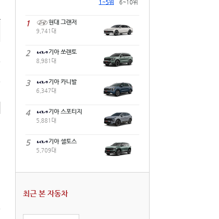
1~5위
6~10위
1
현대 그랜저
9,741대
2
기아 쏘렌토
8,981대
3
기아 카니발
6,347대
4
기아 스포티지
5,881대
5
기아 셀토스
5,709대
최근 본 자동차