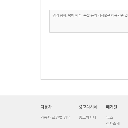
자동차
중고차시세
매거진
자동차 조건별 검색
중고차시세
뉴스
신차소개