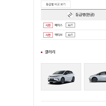
등급별 비교 보기
등급명(한글)
베이스
A/T
시판
액티브
A/T
시판
갤러리