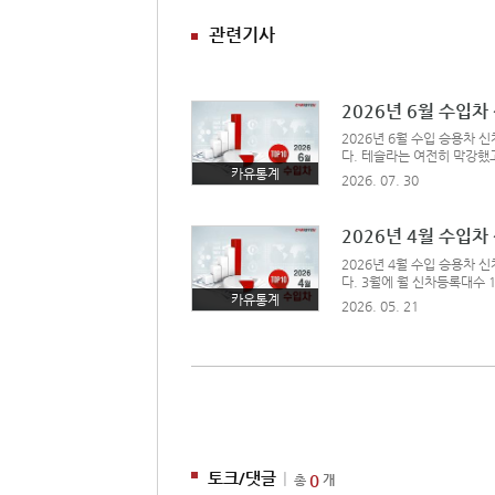
관련기사
2026년 6월 수입
2026년 6월 수입 승용차 신
다. 테슬라는 여전히 막강했
파른 상승곡선을 그릴 수 있었
카유통계
2026. 07. 30
월에 국산차와 합친 전체 순
청난 성적을 이어갔다.한편, 
2026년 4월 수입
2026년 4월 수입 승용차 
다. 3월에 월 신차등록대수
달 동안 팔린 수입차 10대 
카유통계
2026. 05. 21
이미지 클릭4월의 수입차 1위
전체 순위에서도 기아 쏘렌토
토크/댓글
|
0
총
개