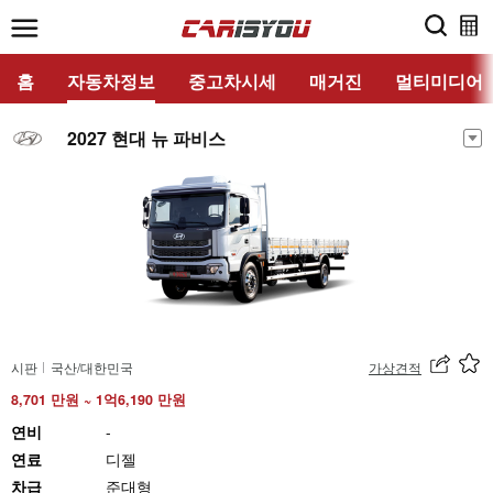
홈
자동차정보
중고차시세
매거진
멀티미디어
2027 현대 뉴 파비스
시판
국산/대한민국
가상견적
8,701 만원 ~ 1억6,190 만원
연비
-
연료
디젤
차급
준대형