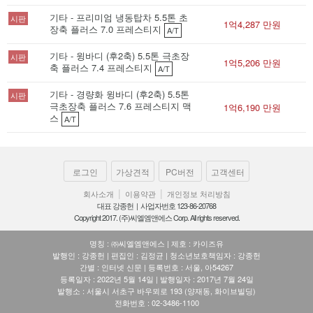
기타 - 프리미엄 냉동탑차 5.5톤 초
시판
1억4,287 만원
장축 플러스 7.0 프레스티지
A/T
기타 - 윙바디 (후2축) 5.5톤 극초장
시판
1억5,206 만원
축 플러스 7.4 프레스티지
A/T
기타 - 경량화 윙바디 (후2축) 5.5톤
시판
극초장축 플러스 7.6 프레스티지 맥
1억6,190 만원
스
A/T
로그인
가상견적
PC버전
고객센터
|
|
회사소개
이용약관
개인정보 처리방침
대표 강종헌 | 사업자번호 123-86-20768
Copyright 2017. (주)씨엘엠앤에스 Corp. All rights reserved.
명칭 : ㈜씨엘엠앤에스 | 제호 : 카이즈유
발행인 : 강종헌 | 편집인 : 김정균 | 청소년보호책임자 : 강종헌
간별 : 인터넷 신문 | 등록번호 : 서울, 아54267
등록일자 : 2022년 5월 14일 | 발행일자 : 2017년 7월 24일
발행소 : 서울시 서초구 바우뫼로 193 (양재동, 화이브빌딩)
전화번호 : 02-3486-1100