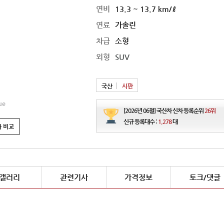
연비
13.3 ~ 13.7 km/ℓ
연료
가솔린
차급
소형
외형
SUV
국산
시판
2026 KGM 뉴 티볼
ue
연비
11.4 ~ 12.0 ㎞/ℓ
[2026년 06월] 국산차 신차 등록순위
26위
가격
2,057 ~ 2,707만원
신규 등록대수 :
1,278
대
 비교
갤러리
관련기사
가격정보
토크/댓글