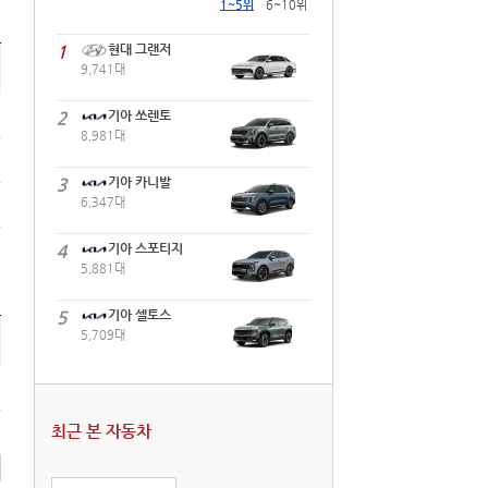
1~5위
6~10위
1
현대 그랜저
9,741대
2
기아 쏘렌토
8,981대
3
기아 카니발
6,347대
4
기아 스포티지
5,881대
5
기아 셀토스
5,709대
최근 본 자동차