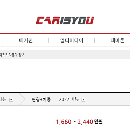
매거진
멀티미디어
테마존
 카이즈유 자동차 정보
베뉴
2027 베뉴
연형+차종
1,660
2,440
~
만원