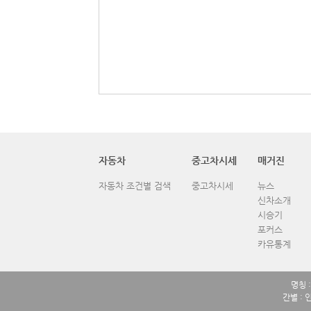
자동차
중고차시세
매거진
자동차 조건별 검색
중고차시세
뉴스
신차소개
시승기
포커스
카유통계
명칭 
간별 : 