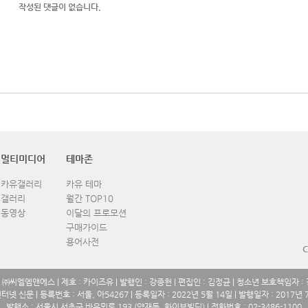
작성된 댓글이 없습니다.
멀티미디어
테마존
카유갤러리
카유 테마
갤러리
월간 TOP10
동영상
이달의 프로모션
구매가이드
용어사전
C
: ㈜씨엘엠앤에스 | 제호 : 카이즈유 | 발행인 : 강종헌 | 편집인 : 김정균 | 청소년 보호책임자 :
인터넷 신문 | 등록번호 : 서울, 아54267 | 등록일자 : 2022년 5월 14일 | 발행일자 : 2017년 
발행소 : 서울시 서초구 바우뫼로 193 (양재동, 화이브빌딩) | 전화번호 : 02-3486-1100