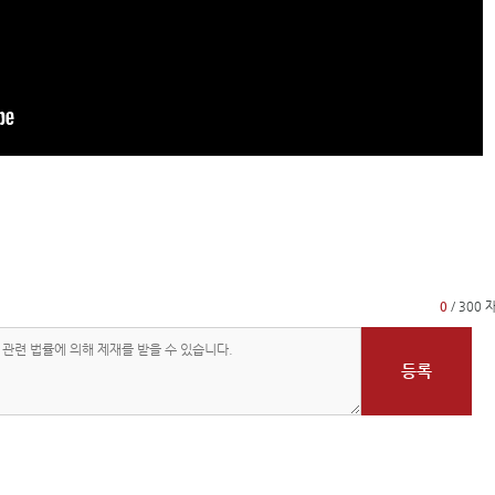
0
/ 300 
등록