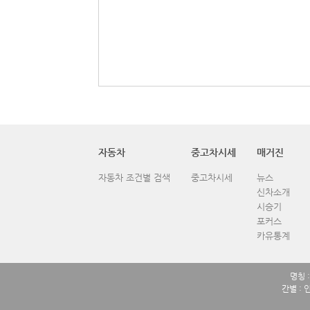
자동차
중고차시세
매거진
자동차 조건별 검색
중고차시세
뉴스
신차소개
시승기
포커스
카유통계
명칭 
간별 : 