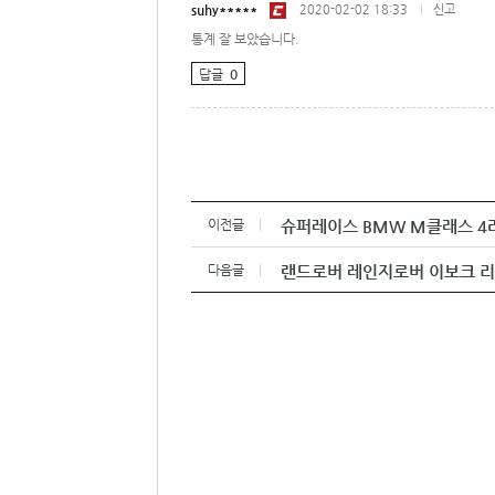
suhy*****
2020-02-02 18:33
|
신고
통계 잘 보았습니다.
답글
0
이전글
슈퍼레이스 BMW M클래스 4
다음글
랜드로버 레인지로버 이보크 