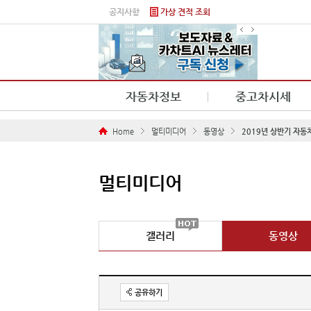
본문 바로가기
공지사항
가상 견적 조회
자동차정보
중고차시세
Home
멀티미디어
동영상
2019년 상반기 자동
멀티미디어
갤러리
동영상
공유하기