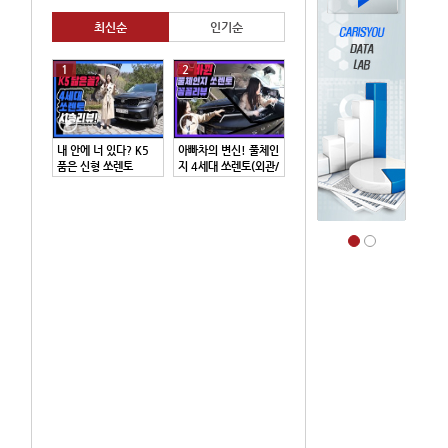
최신순
인기순
1
2
내 안에 너 있다? K5
아빠차의 변신! 풀체인
품은 신형 쏘렌토
지 4세대 쏘렌토(외관/
실내 리뷰)