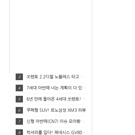
쏘렌토 2.2디젤 노블레스 타고 달려봤어요! (주행 리뷰)
3
7세대 아반떼 너는 계획이 다 있구나? 실물영접!
4
6년 만에 돌아온 4세대 쏘렌토! 온라인 런칭쇼 핵심 완전 분석!
5
쿠페형 SUV! 르노삼성 XM3 리뷰
6
신형 아반떼(CN7) 이슈 모아봤어요!
7
럭셔리를 입다! 제네시스 GV80 리뷰
8