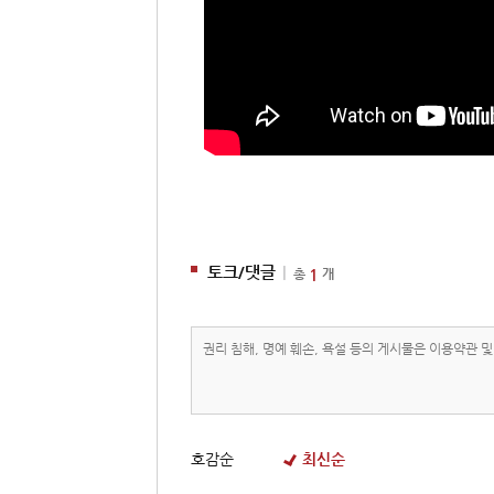
토크/댓글
|
1
총
개
호감순
최신순