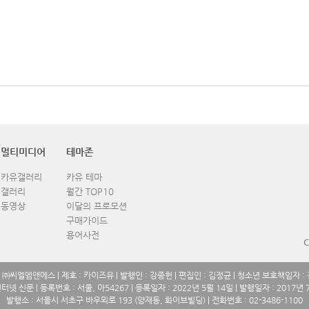
멀티미디어
테마존
카유갤러리
카유 테마
갤러리
월간 TOP10
동영상
이달의 프로모션
구매가이드
용어사전
C
: ㈜씨엘엠앤에스 | 제호 : 카이즈유 | 발행인 : 강종헌 | 편집인 : 김정균 | 청소년 보호책임자 :
인터넷 신문 | 등록번호 : 서울, 아54267 | 등록일자 : 2022년 5월 14일 | 발행일자 : 2017년 
발행소 : 서울시 서초구 바우뫼로 193 (양재동, 화이브빌딩) | 전화번호 : 02-3486-1100