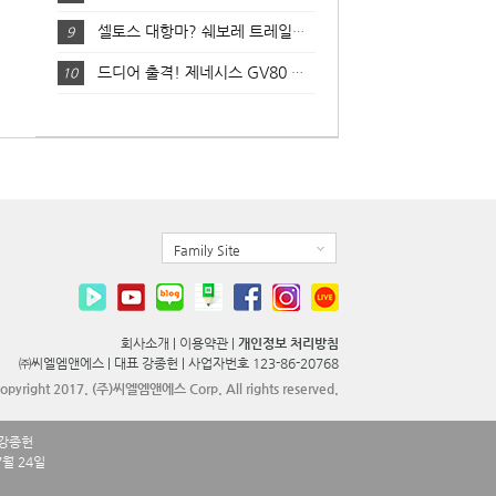
셀토스 대항마? 쉐보레 트레일블레이저 리뷰!
9
드디어 출격! 제네시스 GV80 살펴보기
10
Family Site
회사소개
|
이용약관
|
개인정보 처리방침
㈜씨엘엠앤에스 |
대표 강종헌 |
사업자번호 123-86-20768
opyright 2017. (주)씨엘엠앤에스 Corp. All rights reserved.
 강종헌
7월 24일