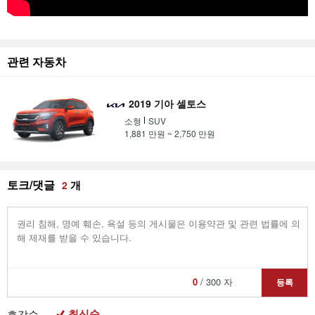
관련 자동차
2019 기아 셀토스
소형
SUV
1,881 만원 ~ 2,750 만원
토크/댓글
개
2
0
/ 300 자
등록
최신순
호감순