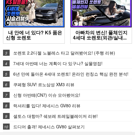
내 안에 너 있다? K5 품은
아빠차의 변신! 풀체인지
신형 쏘렌토
4세대 쏘렌토(외관/실내...
쏘렌토 2.2디젤 노블레스 타고 달려봤어요! (주행 리뷰)
3
7세대 아반떼 너는 계획이 다 있구나? 실물영접!
4
6년 만에 돌아온 4세대 쏘렌토! 온라인 런칭쇼 핵심 완전 분석!
5
쿠페형 SUV! 르노삼성 XM3 리뷰
6
신형 아반떼(CN7) 이슈 모아봤어요!
7
럭셔리를 입다! 제네시스 GV80 리뷰
8
셀토스 대항마? 쉐보레 트레일블레이저 리뷰!
9
드디어 출격! 제네시스 GV80 살펴보기
10