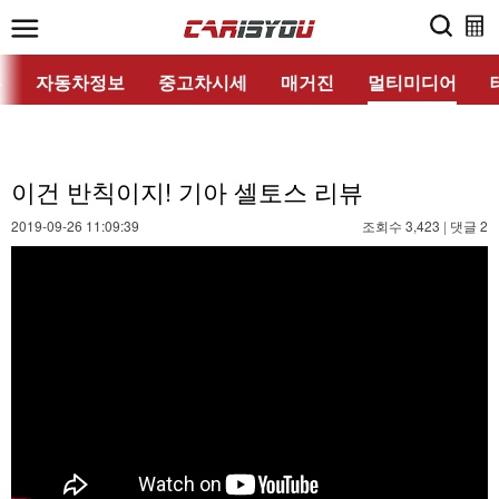
홈
자동차정보
중고차시세
매거진
멀티미디어
이건 반칙이지! 기아 셀토스 리뷰
2019-09-26 11:09:39
조회수 3,423
|
댓글 2