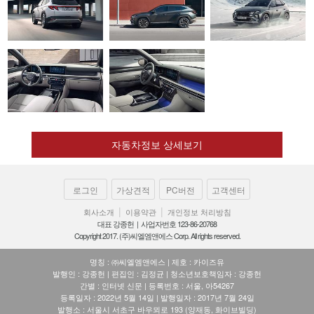
자동차정보 상세보기
로그인
가상견적
PC버전
고객센터
|
|
회사소개
이용약관
개인정보 처리방침
대표 강종헌 | 사업자번호 123-86-20768
Copyright 2017. (주)씨엘엠앤에스 Corp. All rights reserved.
명칭 : ㈜씨엘엠앤에스 | 제호 : 카이즈유
발행인 : 강종헌 | 편집인 : 김정균 | 청소년보호책임자 : 강종헌
간별 : 인터넷 신문 | 등록번호 : 서울, 아54267
등록일자 : 2022년 5월 14일 | 발행일자 : 2017년 7월 24일
발행소 : 서울시 서초구 바우뫼로 193 (양재동, 화이브빌딩)