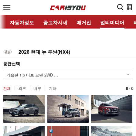
홈
자동차정보
중고차시세
매거진
멀티미디어
2026 현대 뉴 투싼(NX4)
등급선택
A/T
가솔린 1.6 터보 모던 2WD
전체
외부
내부
기타
8
/
8