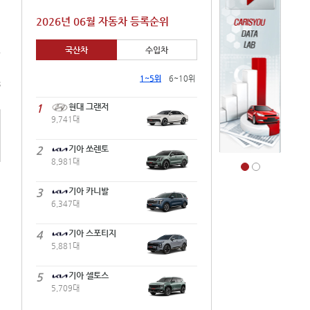
2026년 06월 자동차 등록순위
국산차
수입차
1~5위
6~10위
8
1
현대 그랜저
9,741대
2
기아 쏘렌토
8,981대
3
기아 카니발
6,347대
4
기아 스포티지
5,881대
5
기아 셀토스
5,709대