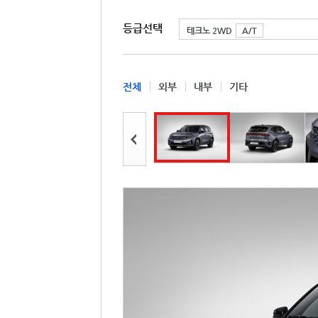
등급선택
테크노 2WD
A/T
전체
외부
내부
기타