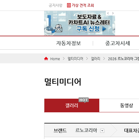
본문 바로가기
공지사항
가상 견적 조회
자동차정보
중고차시세
Home
멀티미디어
갤러리
2026 르노코리아 그
멀티미디어
갤러리
동영상
르노코리아
브랜드
대표차