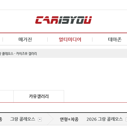
매거진
멀티미디어
테마존
랑 콜레오스 - 카이즈유 갤러리
카유갤러리
그랑 콜레오스
2026 그랑 콜레오스
종
연형+차종