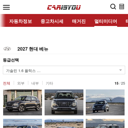
홈
자동차정보
중고차시세
매거진
멀티미디어
2027 현대 베뉴
등급선택
CVT
가솔린 1.6 플럭스
전체
외부
내부
기타
15
/
25