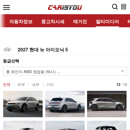
홈
자동차정보
중고차시세
매거진
멀티미디어
2027 현대 뉴 아이오닉 5
등급선택
A/T
롱 레인지 AWD 영업용 (택시)
전체
외부
내부
기타
12
/
12