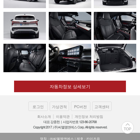
자동차정보 상세보기
로그인
가상견적
PC버전
고객센터
|
|
회사소개
이용약관
개인정보 처리방침
대표 강종헌 | 사업자번호 123-86-20768
Copyright 2017. (주)씨엘엠앤에스 Corp. All rights reserved.
TOP
명칭 : ㈜씨엘엠앤에스 | 제호 : 카이즈유