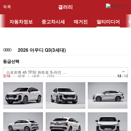
갤러리
목록
홈
자동차정보
중고차시세
매거진
멀티미디어
2026 아우디 Q3(3세대)
등급선택
A/T
스포트백 45 TFSI 콰트로 S-라인
전체
외부
내부
기타
12
/
12