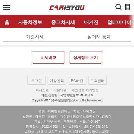
홈
자동차정보
중고차시세
매거진
멀티미디어
기준시세
실거래 통계
시세비교
상세정보 보기
로그인
가상견적
PC버전
고객센터
|
|
회사소개
이용약관
개인정보 처리방침
대표 강종헌 | 사업자번호 123-86-20768
Copyright 2017. (주)씨엘엠앤에스 Corp. All rights reserved.
명칭 : ㈜씨엘엠앤에스 | 제호 : 카이즈유
발행인 : 강종헌 | 편집인 : 김정균 | 청소년보호책임자 : 강종헌
간별 : 인터넷 신문 | 등록번호 : 서울, 아54267
등록일자 : 2022년 5월 14일 | 발행일자 : 2017년 7월 24일
발행소 : 서울시 서초구 바우뫼로 193 (양재동, 화이브빌딩)