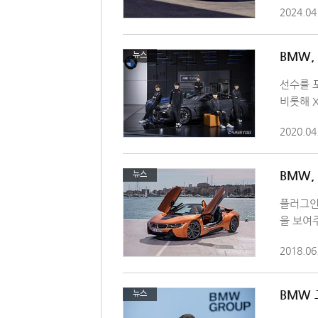
2024.04
BMW,
뉴스
선수를 포
비롯해 X
2020.04
BMW,
뉴스
플러그인
을 보여주
2018.06
BMW 
뉴스