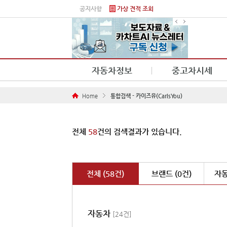
본문 바로가기
공지사항
가상 견적 조회
자동차정보
중고차시세
Home
통합검색 - 카이즈유(CarIsYou)
전체
58
건의 검색결과가 있습니다.
전체 (58건)
브랜드 (0건)
자동
자동차
[24건]