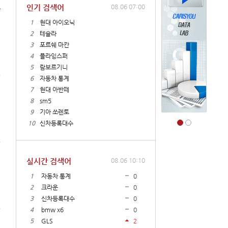
인기 검색어
08.06 07:00
1
현대 아이오닉
2
테슬라
3
포르쉐 마칸
4
플라잉스퍼
5
람보르기니
6
자동차 통계
7
현대 아반떼
8
sm5
9
기아 쏘렌토
10
신차등록대수
실시간 검색어
08.06 10:10
1
자동차 통계
0
2
크라운
0
3
신차등록대수
0
4
bmw x6
0
5
GLS
2