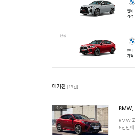
연비
가격
단종
연비
가격
매거진
[13건]
BMW,
신차
BMW 
6년만에