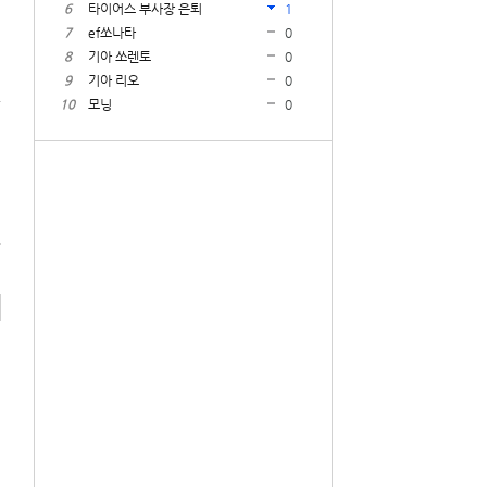
6
타이어스 부사장 은퇴
1
7
ef쏘나타
0
8
기아 쏘렌토
0
9
기아 리오
0
10
모닝
0