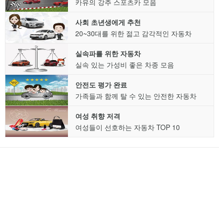
카유의 강추 스포츠카 모음
사회 초년생에게 추천
20~30대를 위한 젊고 감각적인 자동차
실속파를 위한 자동차
실속 있는 가성비 좋은 차종 모음
안전도 평가 완료
가족들과 함께 탈 수 있는 안전한 자동차
여성 취향 저격
여성들이 선호하는 자동차 TOP 10
로그인
가상견적
PC버전
고객센터
|
|
회사소개
이용약관
개인정보 처리방침
대표 강종헌 | 사업자번호 123-86-20768
Copyright 2017. (주)씨엘엠앤에스 Corp. All rights reserved.
명칭 : ㈜씨엘엠앤에스 | 제호 : 카이즈유