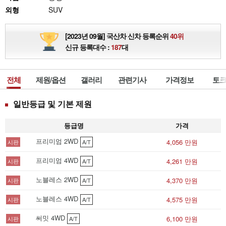
외형
SUV
[2023년 09월] 국산차 신차 등록순위
40위
신규 등록대수 :
187
대
전체
제원/옵션
갤러리
관련기사
가격정보
토크
일반등급 및 기본 제원
등급명
가격
프리미엄 2WD
4,056 만원
시판
A/T
프리미엄 4WD
4,261 만원
시판
A/T
노블레스 2WD
4,370 만원
시판
A/T
노블레스 4WD
4,575 만원
시판
A/T
써밋 4WD
6,100 만원
시판
A/T