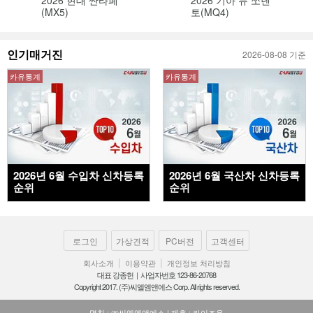
2026 현대 싼타페
2026 기아 뉴 쏘렌
(MX5)
토(MQ4)
인기매거진
2026-08-08 기준
카유통계
카유통계
2026년 6월 수입차 신차등록
2026년 6월 국산차 신차등록
순위
순위
로그인
가상견적
PC버전
고객센터
|
|
회사소개
이용약관
개인정보 처리방침
대표 강종헌 | 사업자번호 123-86-20768
Copyright 2017. (주)씨엘엠앤에스 Corp. All rights reserved.
명칭 : ㈜씨엘엠앤에스 | 제호 : 카이즈유