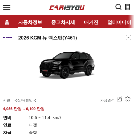
홈
자동차정보
중고차시세
매거진
멀티미디어
2026 KGM 뉴 렉스턴(Y461)
시판
국산/대한민국
가상견적
4,056 만원 ~ 6,100 만원
연비
10.5 ~ 11.4 km/ℓ
연료
디젤
차급
중형