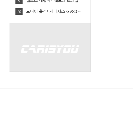
셀토스 대항마? 쉐보레 트레일블레이저 리뷰!
9
드디어 출격! 제네시스 GV80 살펴보기
10
Family Site
회사소개
|
이용약관
|
개인정보 처리방침
㈜씨엘엠앤에스 |
대표 강종헌 |
사업자번호 123-86-20768