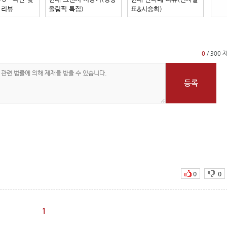
 리뷰
올림픽 특집)
표&시승회)
0
/ 300 
등록
0
0
1