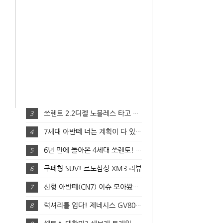
쏘렌토 2.2디젤 노블레스 타고 달려봤어요! (주행 리뷰)
3
7세대 아반떼 너는 계획이 다 있구나? 실물영접!
4
6년 만에 돌아온 4세대 쏘렌토! 온라인 런칭쇼 핵심 완전 분석!
5
쿠페형 SUV! 르노삼성 XM3 리뷰
6
신형 아반떼(CN7) 이슈 모아봤어요!
7
럭셔리를 입다! 제네시스 GV80 리뷰
8