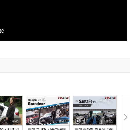
14:45
18:47
18:55
0 - 외관 및
현대 그랜저 시승기(평창
현대 싼타페 리뷰(신차발