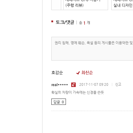
(주행 리뷰)
실내 디자인
토크/댓글
|
1
총
개
호감순
최신순
real*****
2017-11-07 09:20
|
신고
확실히 차량이 가속에는 신경을 쓴듯
답글
0