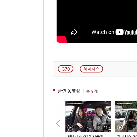
G70
제네시스
관련 동영상
|
5
총
개
21:21
제네시스 G70 시승기
제네시스 G7