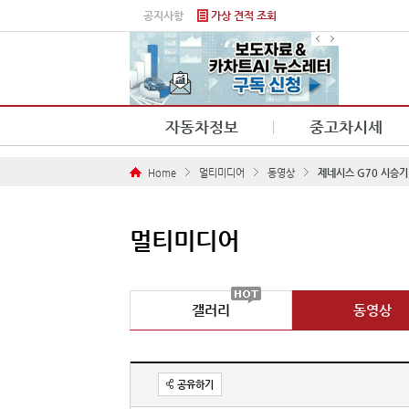
본문 바로가기
공지사항
가상 견적 조회
자동차정보
중고차시세
Home
멀티미디어
동영상
제네시스 G70 시승기 (
멀티미디어
갤러리
동영상
공유하기