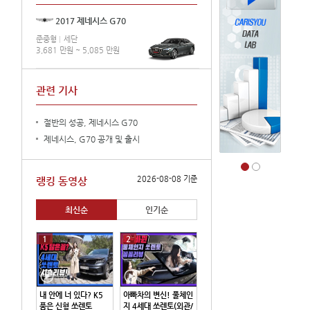
2017 제네시스 G70
준중형
세단
3,681 만원 ~ 5,085 만원
관련 기사
절반의 성공, 제네시스 G70
제네시스, G70 공개 및 출시
2026-08-08 기준
랭킹 동영상
최신순
인기순
1
2
내 안에 너 있다? K5
아빠차의 변신! 풀체인
품은 신형 쏘렌토
지 4세대 쏘렌토(외관/