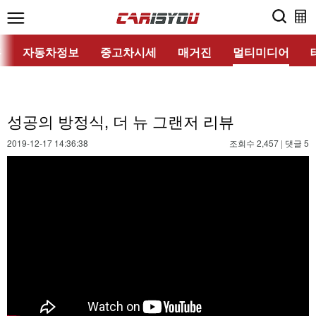
홈
자동차정보
중고차시세
매거진
멀티미디어
성공의 방정식, 더 뉴 그랜저 리뷰
2019-12-17 14:36:38
조회수 2,457
|
댓글 5