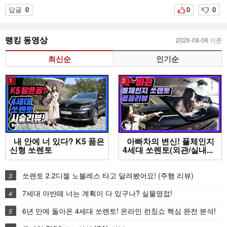
답글
0
0
0
랭킹 동영상
2026-08-08 기준
최신순
인기순
1
2
내 안에 너 있다? K5 품은
아빠차의 변신! 풀체인지
신형 쏘렌토
4세대 쏘렌토(외관/실내...
쏘렌토 2.2디젤 노블레스 타고 달려봤어요! (주행 리뷰)
3
7세대 아반떼 너는 계획이 다 있구나? 실물영접!
4
6년 만에 돌아온 4세대 쏘렌토! 온라인 런칭쇼 핵심 완전 분석!
5