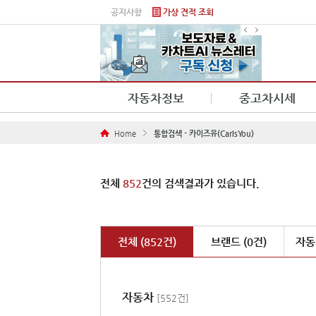
본문 바로가기
공지사항
가상 견적 조회
자동차정보
중고차시세
Home
통합검색 - 카이즈유(CarIsYou)
전체
852
건의 검색결과가 있습니다.
전체 (852건)
브랜드 (0건)
자동차
자동차
[552건]