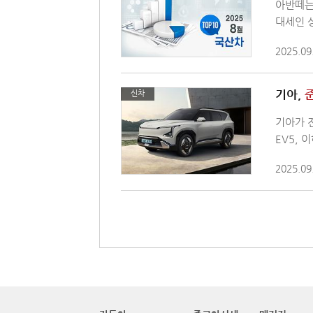
아반떼는
대세인 
2025.09
기아,
신차
기아가 
EV5, 
2025.09