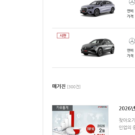
연비
가격
시판
연비
가격
매거진
[300건]
2026
카유통계
찾아오기
인업의 중