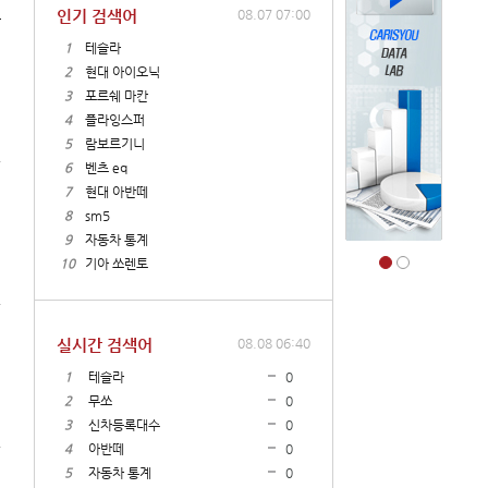
인기 검색어
08.07 07:00
1
테슬라
2
현대 아이오닉
3
포르쉐 마칸
4
플라잉스퍼
5
람보르기니
6
벤츠 eq
7
현대 아반떼
8
sm5
9
자동차 통계
10
기아 쏘렌토
실시간 검색어
08.08 06:40
1
테슬라
0
2
무쏘
0
3
신차등록대수
0
4
아반떼
0
5
자동차 통계
0