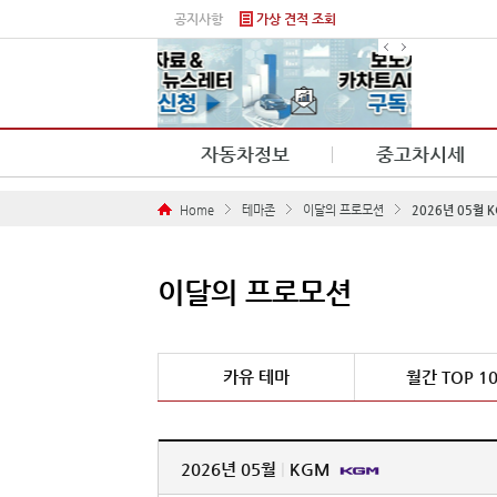
본문 바로가기
공지사항
가상 견적 조회
자동차정보
중고차시세
Home
테마존
이달의 프로모션
2026년 05월 K
이달의 프로모션
카유 테마
월간 TOP 1
2026년 05월
|
KGM