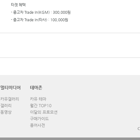
타겟 혜택
- 중고차 Trade In(KGM) : 300,000원
- 중고차 Trade In(타사) : 100,000원
멀티미디어
테마존
카유갤러리
카유 테마
갤러리
월간 TOP10
동영상
이달의 프로모션
구매가이드
용어사전
C