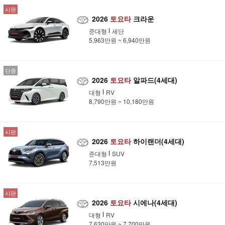
시판
2026
토요타
크라운
준대형
세단
5,963만원 ~ 6,940만원
단종
2026
토요타
알파드(4세대)
대형
RV
8,790만원 ~ 10,180만원
시판
2026
토요타
하이랜더(4세대)
준대형
SUV
7,513만원
시판
2026
토요타
시에나(4세대)
대형
RV
7,630만원 ~ 7,700만원