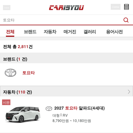
전체
브랜드
자동차
매거진
갤러리
용어사전
전체 총
2,811
건
브랜드 (
1
건
)
토요타
자동차 (
110
건
)
시판
2027
토요타
알파드(4세대)
대형
RV
8,790만원 ~ 10,180만원