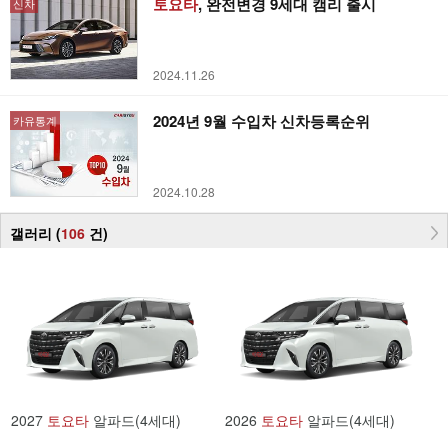
토요타
, 완전변경 9세대 캠리 출시
신차
2024.11.26
2024년 9월 수입차 신차등록순위
카유통계
2024.10.28
갤러리 (
106
건
)
2027
토요타
알파드(4세대)
2026
토요타
알파드(4세대)