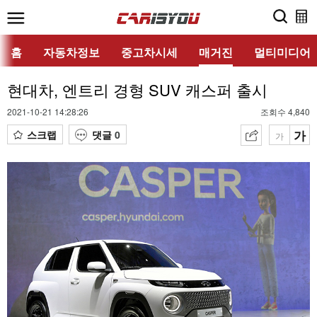
홈
자동차정보
중고차시세
매거진
멀티미디어
현대차, 엔트리 경형 SUV 캐스퍼 출시
2021-10-21 14:28:26
조회수 4,840
가
스크랩
댓글
0
가