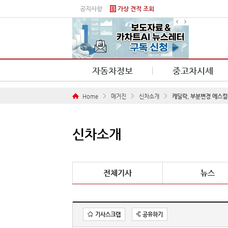
본문 바로가기
공지사항
가상 견적 조회
자동차정보
중고차시세
Home
매거진
신차소개
캐딜락, 부분변경 에스컬
신차소개
전체기사
뉴스
기사스크랩
공유하기