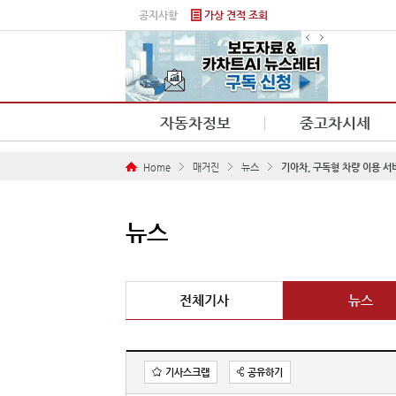
본문 바로가기
공지사항
가상 견적 조회
자동차정보
중고차시세
Home
매거진
뉴스
기아차, 구독형 차량 이용 서
뉴스
전체기사
뉴스
기사스크랩
공유하기