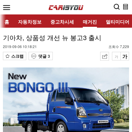
홈
자동차정보
중고차시세
매거진
멀티미디어
기아차, 상품성 개선 뉴 봉고3 출시
2019-09-06 10:18:21
조회수 7,229
가
스크랩
댓글
3
가