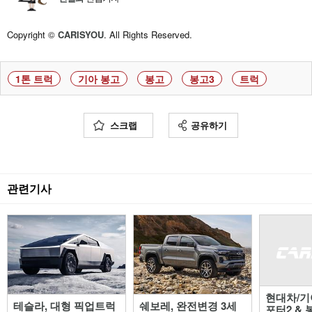
Copyright ©
CARISYOU
. All Rights Reserved.
1톤 트럭
기아 봉고
봉고
봉고3
트럭
스크랩
공유하기
관련기사
현대차/기아
테슬라, 대형 픽업트럭
쉐보레, 완전변경 3세
포터2 & 봉