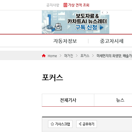
본문 바로가기
공지사항
가상 견적 조회
자동차정보
중고차시세
Home
매거진
포커스
미세먼지의 희생양, 배출가
포커스
전체기사
뉴스
기사스크랩
공유하기