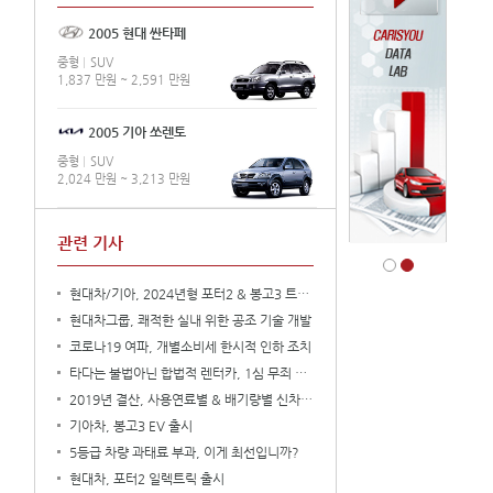
2005 현대 싼타페
중형
SUV
1,837 만원 ~ 2,591 만원
2005 기아 쏘렌토
중형
SUV
2,024 만원 ~ 3,213 만원
관련 기사
현대차/기아, 2024년형 포터2 & 봉고3 트럭 출시
현대차그룹, 쾌적한 실내 위한 공조 기술 개발
코로나19 여파, 개별소비세 한시적 인하 조치
타다는 불법아닌 합법적 렌터카, 1심 무죄 판결
2019년 결산, 사용연료별 & 배기량별 신차등록 현황
기아차, 봉고3 EV 출시
5등급 차량 과태료 부과, 이게 최선입니까?
현대차, 포터2 일렉트릭 출시