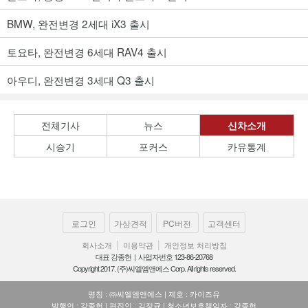
BMW, 완전변경 2세대 iX3 출시
토요타, 완전변경 6세대 RAV4 출시
아우디, 완전변경 3세대 Q3 출시
전체기사
뉴스
신차소개
시승기
포커스
카유통계
로그인
가상견적
PC버전
고객센터
|
|
회사소개
이용약관
개인정보 처리방침
대표 강종헌 | 사업자번호 123-86-20768
Copyright 2017. (주)씨엘엠앤에스 Corp. All rights reserved.
명칭 : ㈜씨엘엠앤에스 | 제호 : 카이즈유
발행인 : 강종헌 | 편집인 : 김정균 | 청소년보호책임자 : 강종헌