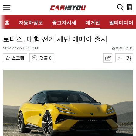
홈
자동차정보
중고차시세
매거진
멀티미디어
로터스, 대형 전기 세단 에메야 출시
2024-11-29 08:33:38
조회수 6,134
가
스크랩
댓글
0
가