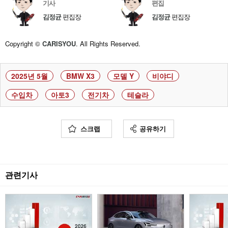
기사
편집
김정균
편집장
김정균
편집장
Copyright ©
CARISYOU
. All Rights Reserved.
2025년 5월
BMW X3
모델 Y
비야디
수입차
아토3
전기차
테슬라
스크랩
공유하기
관련기사