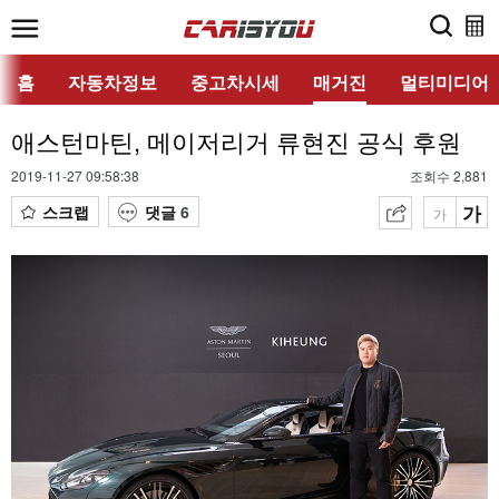
홈
자동차정보
중고차시세
매거진
멀티미디어
애스턴마틴, 메이저리거 류현진 공식 후원
2019-11-27 09:58:38
조회수 2,881
가
스크랩
댓글
6
가