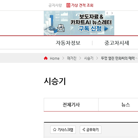
본문 바로가기
공지사항
가상 견적 조회
자동차정보
중고차시세
Home
매거진
시승기
뚜껑 열린 민희씨의 매력 -
시승기
전체기사
뉴스
기사스크랩
공유하기