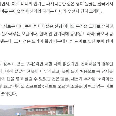
면서, 이제 미니의 인기는 패셔너블한 젊은 층이 들끓는 한국에서
뉴비틀 뿐이었던 패션카의 자리는 미니가 우선시 된지 오래다.
가온 새로운 미니 쿠퍼 컨버터블은 신형 미니의 특징을 그대로 유지한
 선사해주는 모델이다. 얼마 전 인기리에 종영된 드라마 ‘꽃보다 남
장했는데, 그 녀석은 드라마 촬영 때문에 바쁜 관계로 일단 쿠퍼 컨버
지 갖추고 있는 쿠퍼S라면 더할 나위 없겠지만, 컨버터블의 경우엔
. 마침 쌀쌀한 겨울이 마무리되고, 올해 들어 처음으로 봄 냄새를
게 탑을 열고 달릴 수 있었던 것은 물론, 새롭게 추가된 ‘호라이즌
‘핫 쵸코’ 색상의 소프트탑&시트로 오묘한 조화를 이루고 있는 예쁘
 뿐이었다.