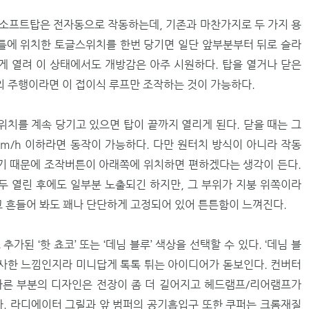
소프트탑은 전자동으로 작동하는데, 기존과 마찬가지로 두 가지 용
 틀에 위치한 토글스위치를 한번 당기면 일단 앞부분부터 뒤로 슬라
 열려 이 상태에서도 개방감은 아주 시원하다. 탑을 열거나 닫은
하의 주행이라면 이 접이식 루프만 조작하는 것이 가능하다.
치를 계속 당기고 있으면 탑이 끝까지 열리게 된다. 닫을 때는 그
km/h 이하라면 동작이 가능하다. 다만 원터치 방식이 아니라 작동
하기 때문에 조작버튼이 아래쪽에 위치하면 편하겠다는 생각이 든다.
 열린 후에도 일부분 노출되긴 하지만, 그 부위가 지붕 위쪽이라
 흔들어 봐도 꽤나 단단하게 고정되어 있어 튼튼함이 느껴진다.
가된 ‘핫 쵸코’ 또는 ‘데님 블루’ 색상을 선택할 수 있다. ‘데님 블
 흡사한 느낌인지라 미니답게 톡톡 튀는 아이디어가 돋보인다. 컨버터
다른 부분의 디자인은 전장이 좀 더 길어지고 헤드램프/리어램프가
다. 라디에이터 그릴과 앞 범퍼의 공기흡입구 또한 쿠퍼는 크롬재질