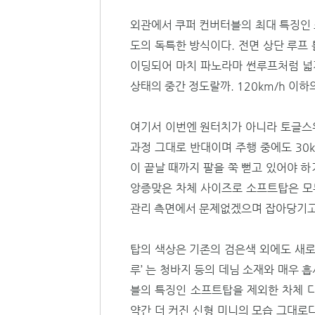
외관에서 쿠퍼 컨버터블의 최대 특징인 
도의 독특한 방식이다. 전면 상단 루프
이딩되어 마치 파노라마 썬루프처럼 넓게
상태의 중간 정도랄까. 120km/h 이
여기서 이번엔 원터치가 아니라 토글스위
과정 그대로 반대이며 주행 중에도 30
이 끝날 때까지 팔을 쭉 뻗고 있어야 
앙증맞은 차체 사이즈로 소프트탑은 모두
관리 측면에서 문제없겠으며 잡아당기고
탑의 색상은 기존의 검은색 외에도 새로 추
루’ 는 청바지 등의 데님 소재와 매우
블의 특징인 소프트탑을 제외한 차체 
약간 더 커진 신형 미니의 모습 그대로