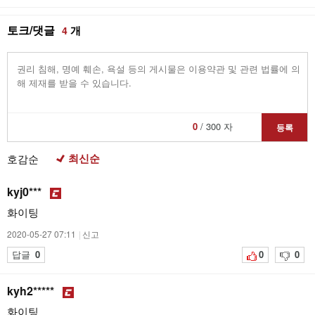
토크/댓글
개
4
0
/ 300 자
등록
최신순
호감순
kyj0***
화이팅
2020-05-27 07:11
|
신고
답글
0
0
0
kyh2*****
화이팅