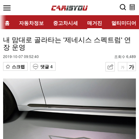
홈
자동차정보
중고차시세
매거진
멀티미디어
내 맘대로 골라타는 '제네시스 스펙트럼' 연
장 운영
2019-10-07 09:52:40
조회수 6,489
가
스크랩
댓글
4
가