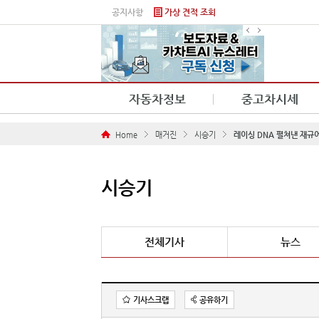
본문 바로가기
공지사항
가상 견적 조회
자동차정보
중고차시세
Home
매거진
시승기
레이싱 DNA 펼쳐낸 재규어
시승기
전체기사
뉴스
기사스크랩
공유하기