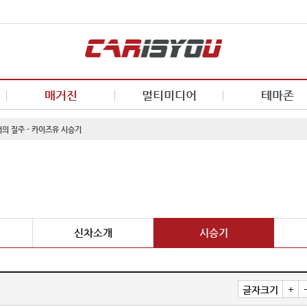
매거진
멀티미디어
테마존
의 질주 - 카이즈유 시승기
신차소개
시승기
글자크기