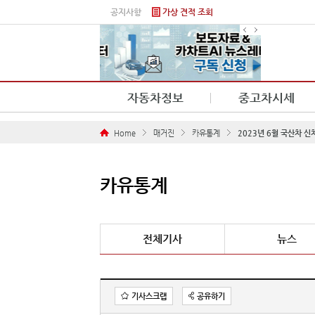
본문 바로가기
공지사항
가상 견적 조회
자동차정보
중고차시세
Home
매거진
카유통계
2023년 6월 국산차 
카유통계
전체기사
뉴스
기사스크랩
공유하기