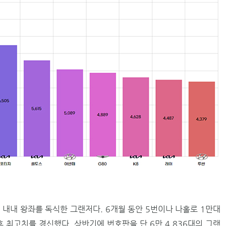
 내내 왕좌를 독식한 그랜저다. 6개월 동안 5번이나 나홀로 1만대
 최고치를 경신했다. 상반기에 번호판을 단 6만 4,836대의 그랜