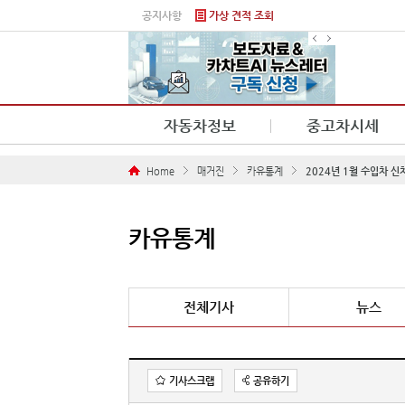
본문 바로가기
공지사항
가상 견적 조회
자동차정보
중고차시세
Home
매거진
카유통계
2024년 1월 수입차 
카유통계
전체기사
뉴스
기사스크랩
공유하기